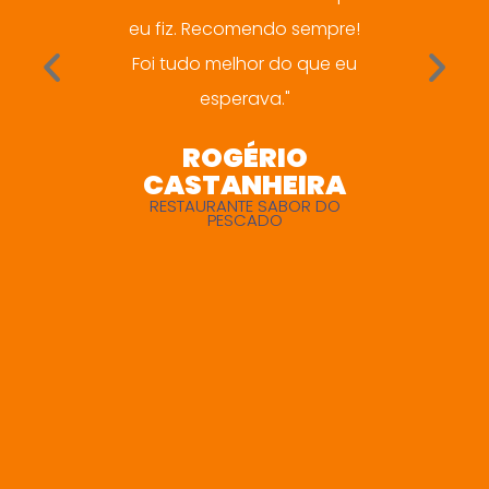
eu fiz. Recomendo sempre!
desde
Foi tudo melhor do que eu
conclu
esperava."
Ótimo t
altamen
ROGÉRIO
prepa
CASTANHEIRA
RESTAURANTE SABOR DO
PESCADO
MA
SULM