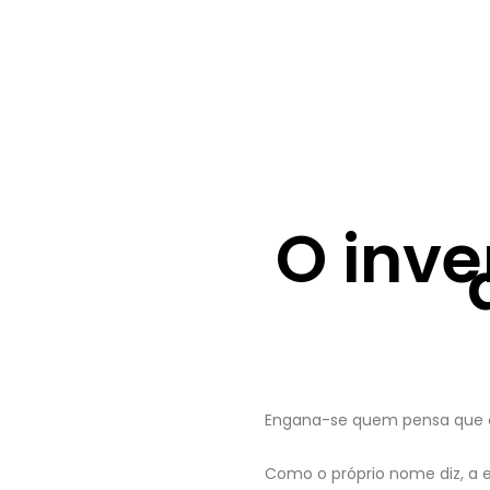
O inve
Engana-se quem pensa que o i
Como o próprio nome diz, a e