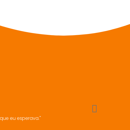
 que eu esperava."
"Ótimo acompanhamento
alta