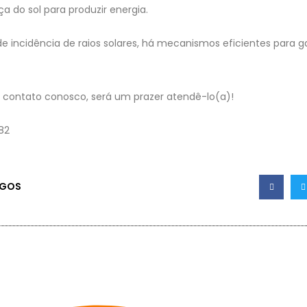
a do sol para produzir energia.
incidência de raios solares, há mecanismos eficientes para g
 contato conosco, será um prazer atendê-lo(a)!
282⠀⠀⠀
IGOS