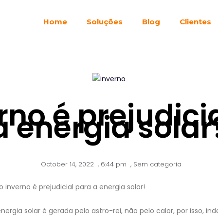
Home
Soluções
Blog
Clientes
rno é prejudici
a energia solar
October 14, 2022
,
6:44 pm
,
Sem categoria
nverno é prejudicial para a energia solar!
nergia solar é gerada pelo astro-rei, não pelo calor, por isso,